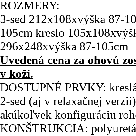
ROZMERY:
3-sed 212x108xvýška 87-1
105cm kreslo 105x108xvýšk
296x248xvýška 87-105cm
Uvedená cena za ohovú zo
v koži.
DOSTUPNÉ PRVKY: kreslá (a
2-sed (aj v relaxačnej verz
akúkoľvek konfiguráciu ro
KONŠTRUKCIA: polyuretán