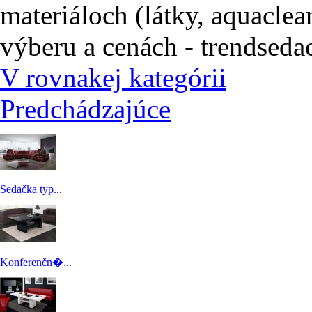
materiáloch (látky, aquaclea
výberu a cenách - trendsed
V rovnakej kategórii
Predchádzajúce
Sedačka typ...
Konferenčn�...