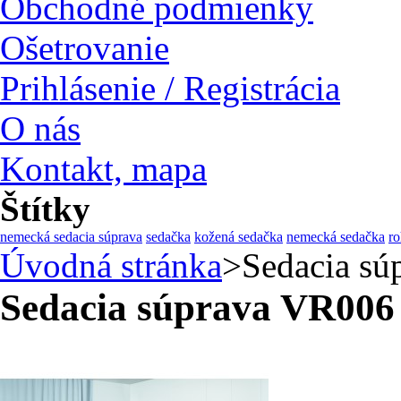
Obchodné podmienky
Ošetrovanie
Prihlásenie / Registrácia
O nás
Kontakt, mapa
Štítky
nemecká sedacia súprava
sedačka
kožená sedačka
nemecká sedačka
ro
Úvodná stránka
>
Sedacia s
Sedacia súprava VR006