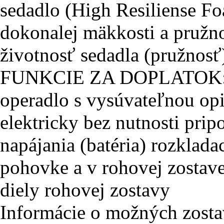
sedadlo (High Resiliense Fo
dokonalej mäkkosti a pružno
životnosť sedadla (pružnosť
FUNKCIE ZA DOPLATOK: re
operadlo s vysúvateľnou op
elektricky bez nutnosti prip
napájania (batéria) rozklada
pohovke a v rohovej zostav
diely rohovej zostavy
Informácie o možných zost