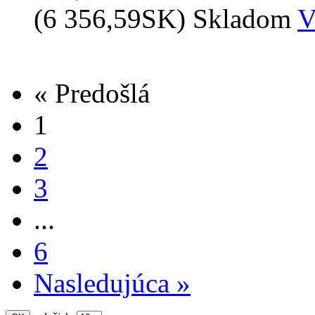
(6 356,59SK)
Skladom
V
« Predošlá
1
2
3
...
6
Nasledujúca »