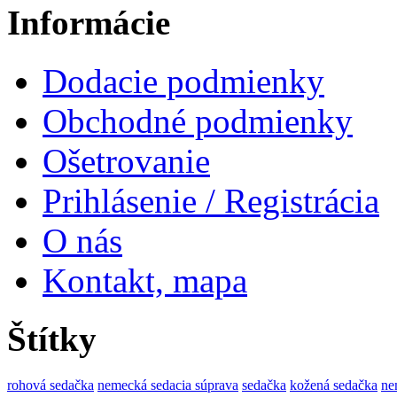
Informácie
Dodacie podmienky
Obchodné podmienky
Ošetrovanie
Prihlásenie / Registrácia
O nás
Kontakt, mapa
Štítky
rohová sedačka
nemecká sedacia súprava
sedačka
kožená sedačka
ne