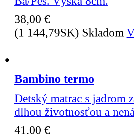
Ba/Pes. Výška 8cm.
38,00 €
(1 144,79SK)
Skladom
V
Bambino termo
Detský matrac s jadrom z
dlhou životnosťou a nen
41,00 €