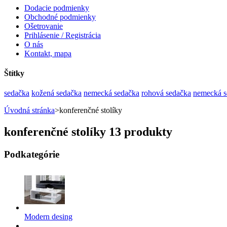
Dodacie podmienky
Obchodné podmienky
Ošetrovanie
Prihlásenie / Registrácia
O nás
Kontakt, mapa
Štítky
sedačka
kožená sedačka
nemecká sedačka
rohová sedačka
nemecká s
Úvodná stránka
>
konferenčné stolíky
konferenčné stolíky
13 produkty
Podkategórie
Modern desing