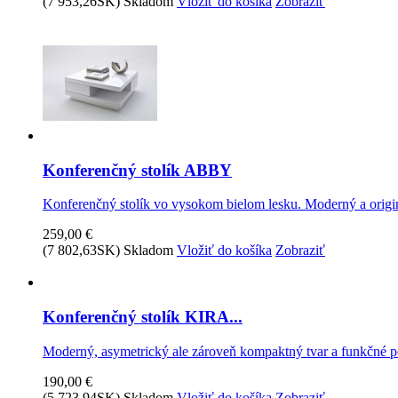
(7 953,26SK)
Skladom
Vložiť do košíka
Zobraziť
Konferenčný stolík ABBY
Konferenčný stolík vo vysokom bielom lesku. Moderný a origin
259,00 €
(7 802,63SK)
Skladom
Vložiť do košíka
Zobraziť
Konferenčný stolík KIRA...
Moderný, asymetrický ale zároveň kompaktný tvar a funkčné poli
190,00 €
(5 723,94SK)
Skladom
Vložiť do košíka
Zobraziť