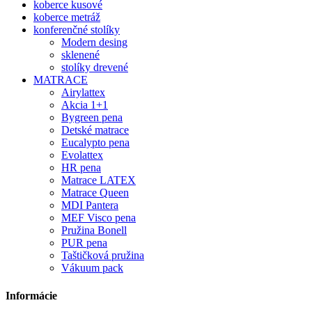
koberce kusové
koberce metráž
konferenčné stolíky
Modern desing
sklenené
stolíky drevené
MATRACE
Airylattex
Akcia 1+1
Bygreen pena
Detské matrace
Eucalypto pena
Evolattex
HR pena
Matrace LATEX
Matrace Queen
MDI Pantera
MEF Visco pena
Pružina Bonell
PUR pena
Taštičková pružina
Vákuum pack
Informácie