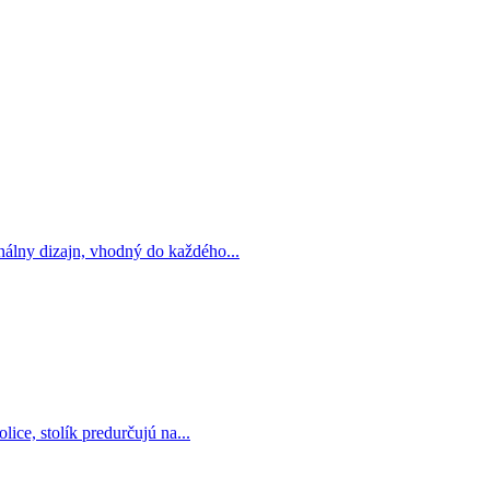
álny dizajn, vhodný do každého...
ce, stolík predurčujú na...