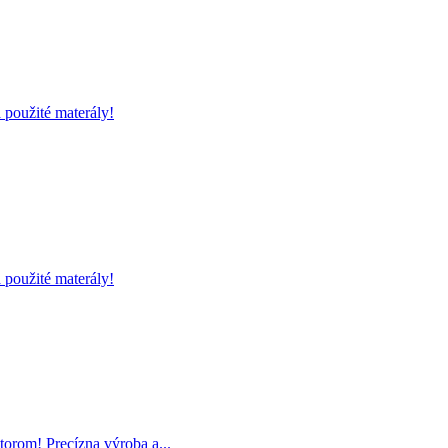
 použité materály!
 použité materály!
torom! Precízna výroba a...