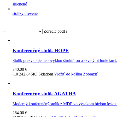
sklenené
stolíky drevené
Zoradiť podľa
Konferenčný stolík HOPE
Stolík prekvapuje neobvyklou štruktúrou a skvelými funkciami.
340,00 €
(10 242,84SK)
Skladom
Vložiť do košíka
Zobraziť
Konferenčný stolík AGATHA
Moderný konferenčný stolík z MDF vo vysokom bielom lesku s
264,00 €