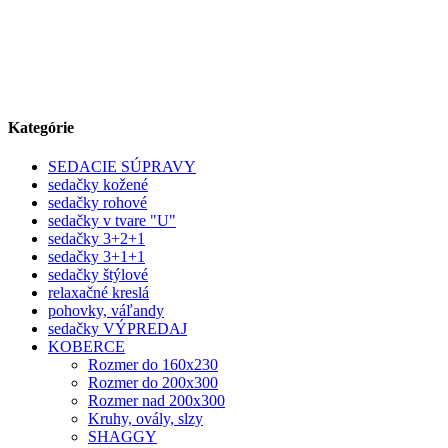
Kategórie
SEDACIE SÚPRAVY
sedačky kožené
sedačky rohové
sedačky v tvare "U"
sedačky 3+2+1
sedačky 3+1+1
sedačky štýlové
relaxačné kreslá
pohovky, váľandy
sedačky VÝPREDAJ
KOBERCE
Rozmer do 160x230
Rozmer do 200x300
Rozmer nad 200x300
Kruhy, ovály, slzy
SHAGGY