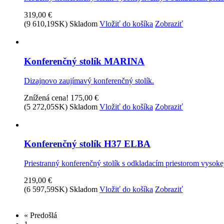
319,00 €
(9 610,19SK)
Skladom
Vložiť do košíka
Zobraziť
Konferenčný stolík MARINA
Dizajnovo zaujímavý konferenčný stolík.
Znížená cena!
175,00 €
(5 272,05SK)
Skladom
Vložiť do košíka
Zobraziť
Konferenčný stolík H37 ELBA
Priestranný konferenčný stolík s odkladacím priestorom vysok
219,00 €
(6 597,59SK)
Skladom
Vložiť do košíka
Zobraziť
« Predošlá