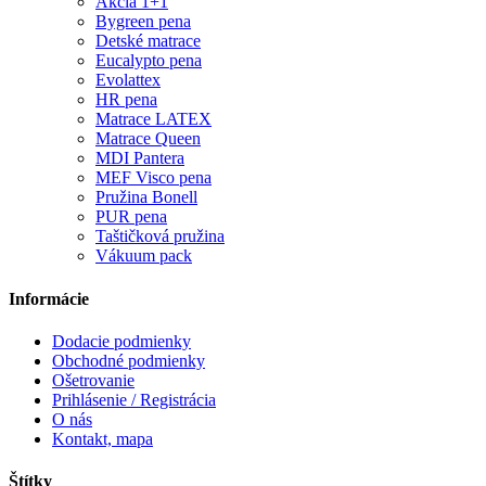
Akcia 1+1
Bygreen pena
Detské matrace
Eucalypto pena
Evolattex
HR pena
Matrace LATEX
Matrace Queen
MDI Pantera
MEF Visco pena
Pružina Bonell
PUR pena
Taštičková pružina
Vákuum pack
Informácie
Dodacie podmienky
Obchodné podmienky
Ošetrovanie
Prihlásenie / Registrácia
O nás
Kontakt, mapa
Štítky