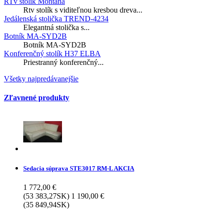
RTv stolik Montana
Rtv stolík s viditeľnou kresbou dreva...
Jedálenská stolička TREND-4234
Elegantná stolička s...
Botník MA-SYD2B
Botník MA-SYD2B
Konferenčný stolík H37 ELBA
Priestranný konferenčný...
Všetky najpredávanejšie
Zľavnené produkty
Sedacia súprava STE3017 RM-L AKCIA
1 772,00 €
(53 383,27SK)
1 190,00 €
(35 849,94SK)