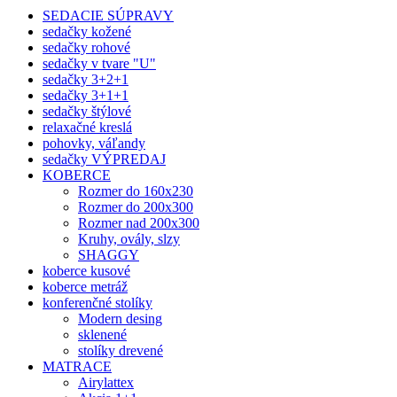
SEDACIE SÚPRAVY
sedačky kožené
sedačky rohové
sedačky v tvare "U"
sedačky 3+2+1
sedačky 3+1+1
sedačky štýlové
relaxačné kreslá
pohovky, váľandy
sedačky VÝPREDAJ
KOBERCE
Rozmer do 160x230
Rozmer do 200x300
Rozmer nad 200x300
Kruhy, ovály, slzy
SHAGGY
koberce kusové
koberce metráž
konferenčné stolíky
Modern desing
sklenené
stolíky drevené
MATRACE
Airylattex