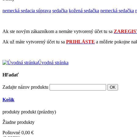
nemecká sedacia súprava
sedačka
kožená sedačka
nemecká sedačka
Ak ste novým zákazníkom a nemáte vytvorený účet tu sa
ZAREGIS
Ak už máte vytvorený účet tu sa
PRIHLÁSTE
a môžete pokojne na
Úvodná stránka
Hľadať
Zadajte názov produktu
Košík
produkty
produkt
(prázdny)
Žiadne produkty
Poštovné
0,00 €