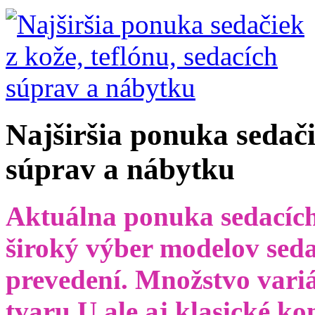
Najširšia ponuka sedači
súprav a nábytku
Aktuálna ponuka sedacích
široký výber modelov seda
prevedení. Množstvo variá
tvaru U ale aj klasické k