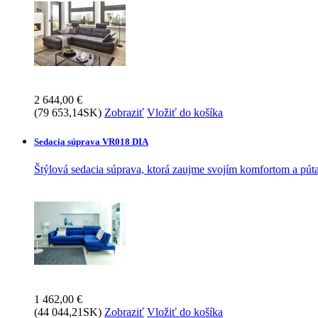
2 644,00 €
(79 653,14SK)
Zobraziť
Vložiť do košíka
Sedacia súprava VR018 DIA
Štýlová sedacia súprava, ktorá zaujme svojím komfortom a pút
1 462,00 €
(44 044,21SK)
Zobraziť
Vložiť do košíka