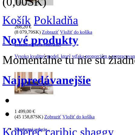
(0,00SK)
Košík
Pokladňa
268,20 €
(8 079,79SK)
Zobraziť
Vložiť do košíka
Nové produkty
Sedacia súprava VR072 SN
Momentálne tu nie sú žiad
Vysoko kvalitný model, ktorý vďaka proporciám a prepracovanej
Najpredávanejšie
1 499,00 €
(45 158,87SK)
Zobraziť
Vložiť do košíka
Koberec caribic shaggy
Komfortná sedacia...