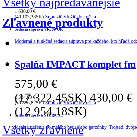
Všetky najpredávanejšie
1 630,00 €
(49 105,38SK)
Zobraziť
Vložiť do košíka
Zľavnené produkty
Sedacia súprava VR009 OR
Moderná a funkčná sedacia súprava pre každého, kto hľadá od
Spalňa IMPACT komplet fm
575,00 €
(17 322,45SK)
430,00 €
1 324,00 €
(39 886,82SK)
Zobraziť
Vložiť do košíka
(12 954,18SK)
Sedacia súprava STE1073...
Všetky zľavnené
Ideálne riešenie do malého bytu alebo garzónky. Trojsed, dvojse