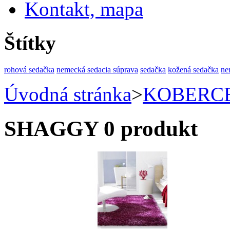
Kontakt, mapa
Štítky
rohová sedačka
nemecká sedacia súprava
sedačka
kožená sedačka
ne
Úvodná stránka
>
KOBERC
SHAGGY
0 produkt