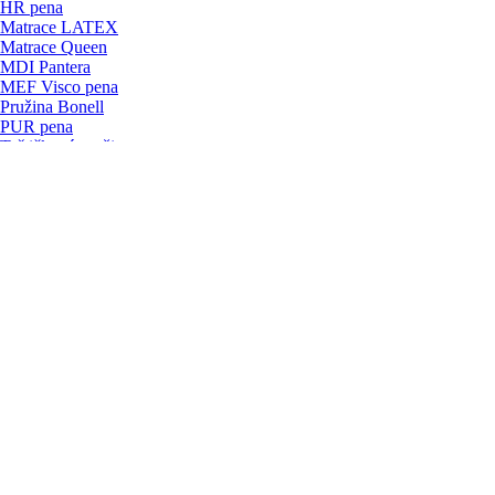
HR pena
Matrace LATEX
Matrace Queen
MDI Pantera
MEF Visco pena
Pružina Bonell
PUR pena
Taštičková pružina
Vákuum pack
Informácie
Dodacie podmienky
Obchodné podmienky
Ošetrovanie
Prihlásenie / Registrácia
O nás
Kontakt, mapa
Štítky
sedačka
kožená sedačka
nemecká sedačka
rohová sedačka
nemecká se
Úvodná stránka
>
Konferenčný stolík H40 MATERA
Konferenčný stolík H40 MATERA
Predchádzajúce