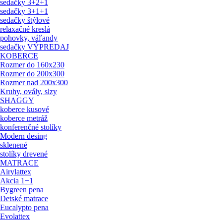
sedačky 3+2+1
sedačky 3+1+1
sedačky štýlové
relaxačné kreslá
pohovky, váľandy
sedačky VÝPREDAJ
KOBERCE
Rozmer do 160x230
Rozmer do 200x300
Rozmer nad 200x300
Kruhy, ovály, slzy
SHAGGY
koberce kusové
koberce metráž
konferenčné stolíky
Modern desing
sklenené
stolíky drevené
MATRACE
Airylattex
Akcia 1+1
Bygreen pena
Detské matrace
Eucalypto pena
Evolattex