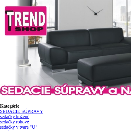
Kategórie
SEDACIE SÚPRAVY
sedačky kožené
sedačky rohové
sedačky v tvare "U"