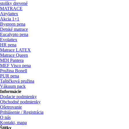
stolíky drevené
MATRACE
Airylattex
Akcia 1+1
Bygreen pena
Detské matrace
Eucalypto pena
Evolattex
HR pena
Matrace LATEX
Matrace Queen
MDI Pantera
MEF Visco pena
Pružina Bonell
PUR pena
Taštičková pružina
Vákuum pack
Informácie
Dodacie podmienky
Obchodné podmienky
Ošetrovanie
Prihlásenie / Registrácia
O nás
Kontakt, mapa
Štítky