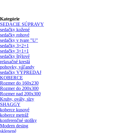
Kategórie
SEDACIE SÚPRAVY
sedačky kožené
sedačky rohové
sedačky v tvare "U"
sedačky 3+2+1
sedačky 3+1+1
sedačky štýlové
relaxačné kreslá
pohovky, váľandy
sedačky VÝPREDAJ
KOBERCE
Rozmer do 160x230
Rozmer do 200x300
Rozmer nad 200x300
Kruhy, ovály, slzy
SHAGGY
koberce kusové
koberce metráž
konferenčné stolíky
Modern desing
sklenené