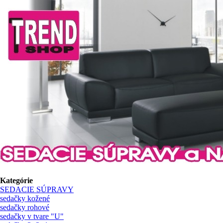
Kategórie
SEDACIE SÚPRAVY
sedačky kožené
sedačky rohové
sedačky v tvare "U"