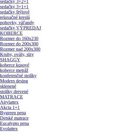
sedačky 3+2+1
sedačky 3+1+1
sedačky štýlové
relaxačné kreslá
pohovky, váľandy
sedačky VÝPREDAJ
KOBERCE
Rozmer do 160x230
Rozmer do 200x300
Rozmer nad 200x300
Kruhy, ovály, slzy
SHAGGY
koberce kusové
koberce metráž
konferenčné stolíky
Modern desing
sklenené
stolíky drevené
MATRACE
Airylattex
Akcia 1+1
Bygreen pena
Detské matrace
Eucalypto pena
Evolattex