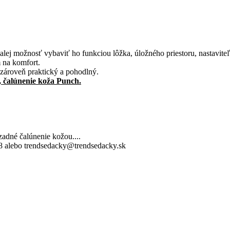
lej možnosť vybaviť ho funkciou lôžka, úložného priestoru, nastavite
 na komfort.
 zároveň praktický a pohodlný.
, čalúnenie koža Punch.
zadné čalúnenie kožou....
38 alebo trendsedacky@trendsedacky.sk