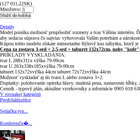
(127 011,22SK)
Množstvo:
Detaily
Model ponúka možnosť prispôsobiť rozmery a tvar Vášmu interiéru. Ďa
aby sedacia súprava čo najviac vyhovovala Vaším potrebám a nárokom
Kúpou tohto modelu získate mimoriadne štýlový kus nábytku, ktorý je
Cena za zostavu 3-sed + 2,5-sed + taburet 132x72cm, nohy "kufe"
PRÍKLADY VYSKLADANIA:
tvar L 288x311x výška 79-99cm
tvar U 263x338x185xvýška 79-99cm
taburet 132x72xvýška 44cm taburet 72x72xvýška 44cm
Možnosť vyskladať aj do tvaru L alebo zostava 3+2.
Doplatky: polohovanie opierka hlavy, studená pena, nastavenie hĺbky, 
Cenník - typový plán, aktuálne vzorkovníky a informácie 0905 618 6
V rovnakej kategórii
Predchádzajúce
Sedačka typ...