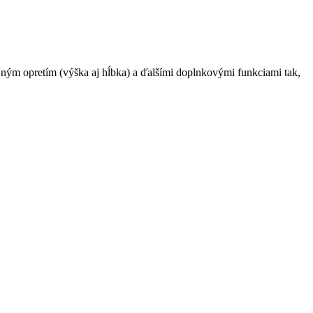
ľným opretím (výška aj hĺbka) a ďalšími doplnkovými funkciami tak,