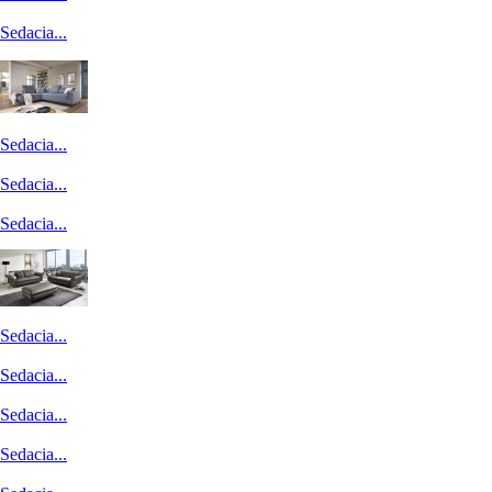
Sedacia...
Moderné...
Sedacia...
Komfortná...
Sedacia...
Sedacia...
Sedacia...