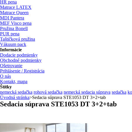
HR pena
Matrace LATEX
Matrace Queen
MDI Pantera
MEF Visco pena
Pružina Bonell
PUR pena
Taštičková pružina
Vákuum pack
Informácie
Dodacie podmienky
Obchodné podmienky
Ošetrovanie
Prihlásenie / Registrácia
O nás
Kontakt, mapa
Štítky
nemecká sedačka
rohová sedačka
nemecká sedacia súprava
sedačka
ko
Úvodná stránka
>
Sedacia súprava STE1053 DT 3+2+tab
Sedacia súprava STE1053 DT 3+2+tab