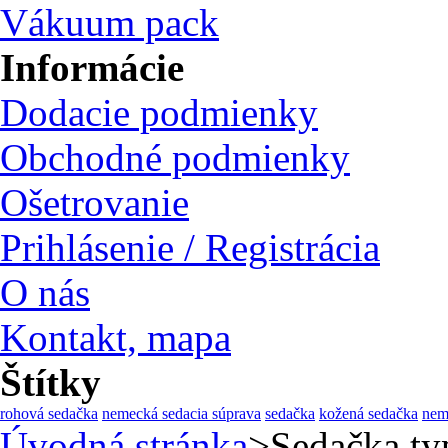
Vákuum pack
Informácie
Dodacie podmienky
Obchodné podmienky
Ošetrovanie
Prihlásenie / Registrácia
O nás
Kontakt, mapa
Štítky
rohová sedačka
nemecká sedacia súprava
sedačka
kožená sedačka
nem
Úvodná stránka
>
Sedačka t