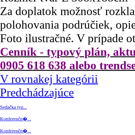
Za doplatok možnosť rozklad
polohovania podrúčiek, opie
Foto ilustračné. V prípade o
Cenník - typový plán, akt
0905 618 638 alebo trend
V rovnakej kategórii
Predchádzajúce
Sedačka typ...
Konferenčn�...
Konferenčn�...