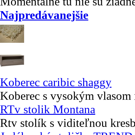
Momentálne tu nie sú žiadn
Najpredávanejšie
Koberec caribic shaggy
Koberec s vysokým vlasom r
RTv stolik Montana
Rtv stolík s viditeľnou kres